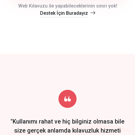
crm auto cync
Web Kılavuzu ile yapabileceklerinin sınırı yok!
Destek İçin Buradayız
click to call back
track energy costs
predictive dialing
Get Started
Start by trying our service for 30 days free trial no credit card
required.
"Kullanımı rahat ve hiç bilginiz olmasa bile
size gerçek anlamda kılavuzluk hizmeti