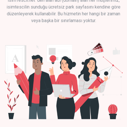
isimTescil.net 'den alan adı (domain) alan her müşterimiz,
isimtescilin sunduğu ücretsiz park sayfasını kendine göre
düzenleyerek kullanabilir. Bu hizmetin her hangi bir zaman
veya başka bir sınırlaması yoktur.