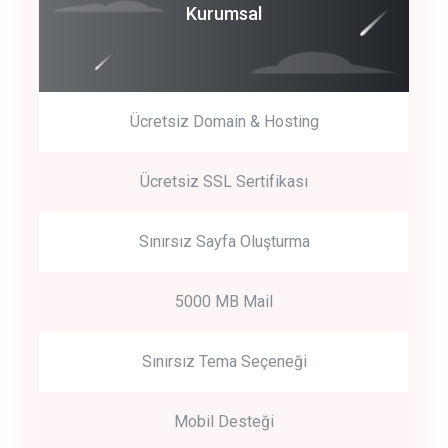
Coroprate
Kurumsal
predictive dialing
Ücretsiz Domain & Hosting
Get Started
Ücretsiz SSL Sertifikası
Start by trying our service for 30 days free trial no credit card
required.
Sınırsız Sayfa Oluşturma
5000 MB Mail
Sınırsız Tema Seçeneği
Mobil Desteği