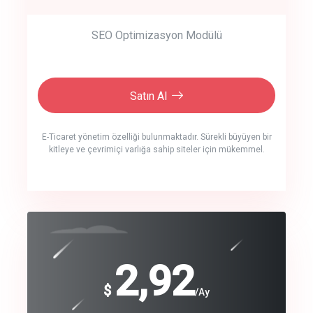
SEO Optimizasyon Modülü
Satın Al
E-Ticaret yönetim özelliği bulunmaktadır. Sürekli büyüyen bir
kitleye ve çevrimiçi varlığa sahip siteler için mükemmel.
crm auto cync
click to call back
240
2,92
$
$
/year
/Ay
track energy costs