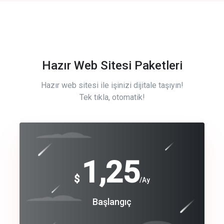
Hazır Web Sitesi Paketleri
Hazır web sitesi ile işinizi dijitale taşıyın!
Tek tıkla, otomatik!
Free
1,25
$
/Ay
Basic
Başlangıç